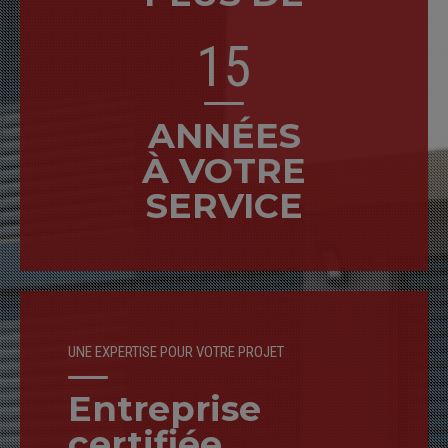
0
4
1
5
2
6
ANNÉES
3
7
À VOTRE
SERVICE
4
8
5
9
6
0
UNE EXPERTISE POUR VOTRE PROJET
7
Entreprise
certifiée